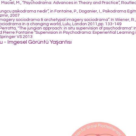
., Maciel, M., “Psychodrama: Advances in Theory and Practice”, Rout
ngcu psikodrama nedir”, in Fontaine, P., Doganier, I., Psikodrama Egit
 Izmir, 2007
magery sociodrama & archetypal imagery sociodrama”. In Wiener, R., A
 Sociodrama in a changing world, Lulu, London 2011,pp. 133-149
errotta, "The jungian approach: in situ supervision of psychodrama". I
d Pierre Fontaine "Supervision in Psychodrama: Experiential Learning
 Springer VS 2013
u - Imgesel Görüntü Yaşantısı