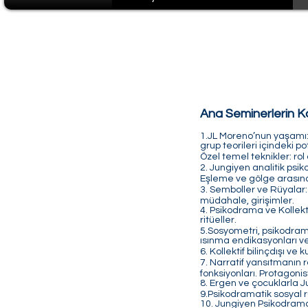
Ana Seminerlerin K
1.JL Moreno’nun yaşamı: 
grup teorileri içindeki p
Özel temel teknikler: rol
2. Jungiyen analitik psiko
Eşleme ve gölge arasındaki
3. Semboller ve Rüyalar:
müdahale, girişimler.
4. Psikodrama ve Kollekt
ritüeller.
5.Sosyometri, psikodramat
ısınma endikasyonları ve 
6. Kollektif bilinçdışı v
7. Narratif yansıtmanın r
fonksiyonları. Protagonis
8. Ergen ve çocuklarla J
9.Psikodramatik sosyal r
10. Jungiyen Psikodrama 