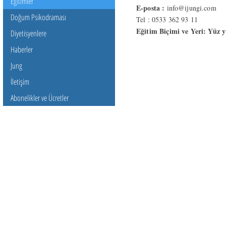
Eğitimler
E-posta :
info@ijungi.com
Doğum Psikodraması
Tel : 0533 362 93 11
Eğitim Biçimi ve Yeri: Yüz y
Diyetisyenlere
Haberler
Jung
İletişim
Abonelikler ve Ücretler