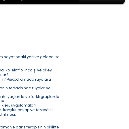
im hayatındaki yeri ve gelecekte
 kollektif bilinçdışı ve birey.
unur?
ışılır? Psikodramada rüyalara
manın tedavisinde rüyalar ve
ı ihtiyaçlarda ve farklı gruplarda
ma.
ikleri, uygulamaları.
ma-karşılık-cevap ve terapötik
irilmesi.
ama ve dans terapisinin birlikte