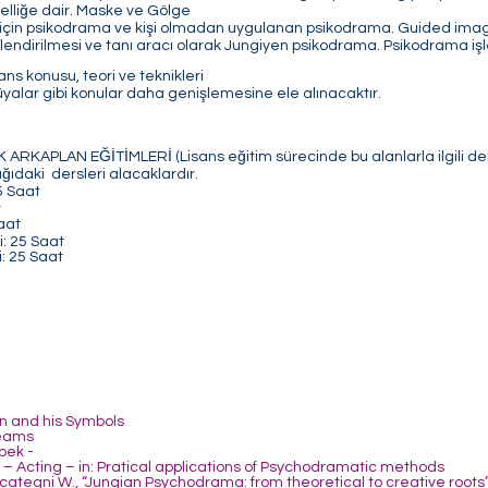
elliğe dair. Maske ve Gölge
nı için psikodrama ve kişi olmadan uygulanan psikodrama. Guided ima
endirilmesi ve tanı aracı olarak Jungiyen psikodrama. Psikodrama işl
s konusu, teori ve teknikleri
 rüyalar gibi konular daha genişlemesine ele alınacaktır.
RKAPLAN EĞİTİMLERİ (Lisans eğitim sürecinde bu alanlarla ilgili 
ağıdaki dersleri alacaklardır.
5 Saat
t
Saat
i: 25 Saat
i: 25 Saat
n and his Symbols
reams
bek -
– Acting – in: Pratical applications of Psychodramatic methods
ategni W., “Jungian Psychodrama: from theoretical to creative roots” 