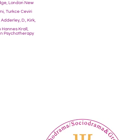
ledge, London New
mi, Turkce Ceviri
dderley, D., Kirk,
n Hannes Krall,
 in Psychotherapy