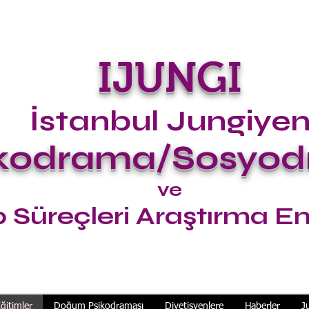
IJUNGI
İstanbul Jungiye
ikodrama/Sosyo
ve
 Süreçleri Araştırma En
ğitimler
Doğum Psikodraması
Diyetisyenlere
Haberler
J