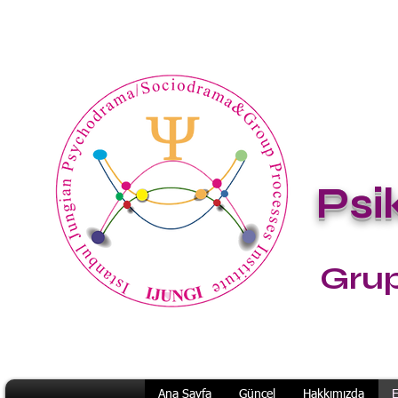
Ps
Grup
Ana Sayfa
Güncel
Hakkımızda
E