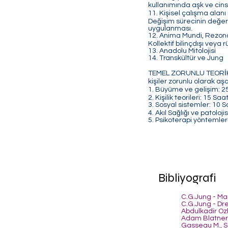
kullanımında aşk ve cins
11. Kişisel çalışma ala
Değişim sürecinin değerl
uygulanması.
12. Anima Mundi, Rezonan
Kollektif bilinçdışı veya
13. Anadolu Mitolojisi
14. Transkültür ve Jung
TEMEL ZORUNLU TEORİK A
kişiler zorunlu olarak aş
1. Büyüme ve gelişim: 2
2. Kişilik teorileri: 15 Saa
3. Sosyal sistemler: 10 
4. Akıl Sağlığı ve
patolojis
5. P
sikoterapi yöntemler
Bibliyografi
C.G.Jung - Ma
C.G.Jung - D
Abdulkadir Oz
Adam Blatner 
Gasseau M., Sc