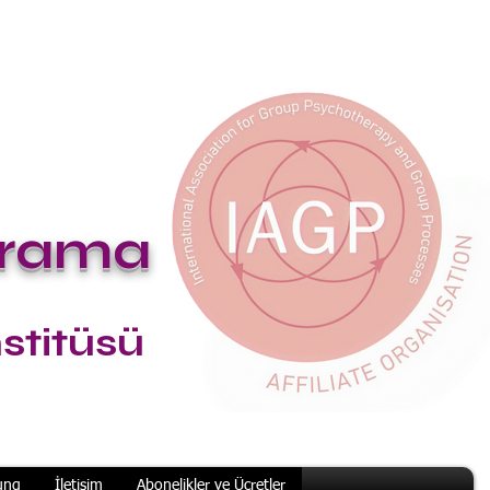
n
drama
stitüsü
ung
İletişim
Abonelikler ve Ücretler