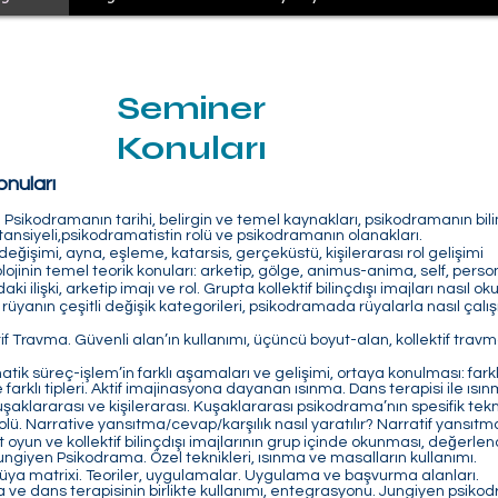
Seminer
Konuları
onuları
Psikodramanın tarihi, belirgin ve temel kaynakları, psikodramanın bil
otansiyeli,psikodramatistin rolü ve psikodramanın olanakları.
 değişimi, ayna, eşleme, katarsis, gerçeküstü, kişilerarası rol gelişimi
lojinin temel teorik konuları: arketip, gölge, animus-anima, self, persona,
 ilişki, arketip imajı ve rol. Grupta kollektif bilinçdışı imajları nasıl ok
 rüyanın çeşitli değişik kategorileri, psikodramada rüyalarla nasıl çal
if Travma. Güvenli alan’ın kullanımı, üçüncü boyut-alan, kollektif trav
ik süreç-işlem’in farklı aşamaları ve gelişimi, ortaya konulması: farkl
farklı tipleri. Aktif imajinasyona dayanan ısınma. Dans terapisi ile ısın
e kuşaklararası ve kişilerarası. Kuşaklararası psikodrama’nın spesifik tekn
olü. Narrative yansıtma/cevap/karşılık nasıl yaratılır? Narratif yansıt
t oyun ve kollektif bilinçdışı imajlarının grup içinde okunması, değerlend
ungiyen Psikodrama. Özel teknikleri, ısınma ve masalların kullanımı.
üya matrixi. Teoriler, uygulamalar. Uygulama ve başvurma alanları.
ve dans terapisinin birlikte kullanımı, entegrasyonu. Jungiyen psikodr