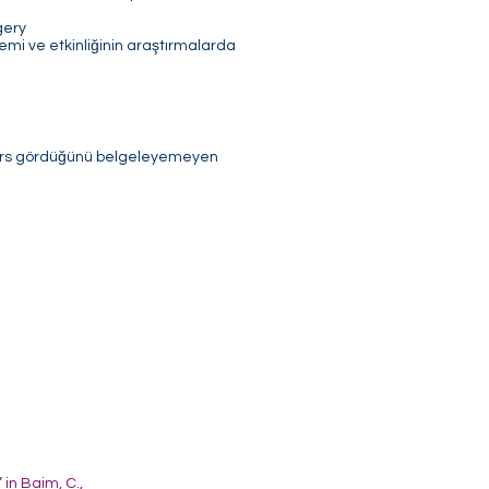
gery
emi ve etkinliğinin araştırmalarda
ders gördüğünü belgeleyemeyen
in Baim, C.,