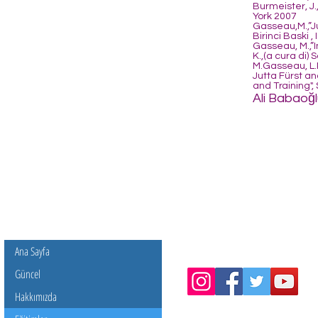
Burmeister, J
York 2007
Gasseau,M.,”Ju
Birinci Baski ,
Gasseau, M.,”I
K.,(a cura di)
M.Gasseau, L.P
Jutta Fürst an
and Training",
Ali Babaoğl
Ana Sayfa
Güncel
Hakkımızda